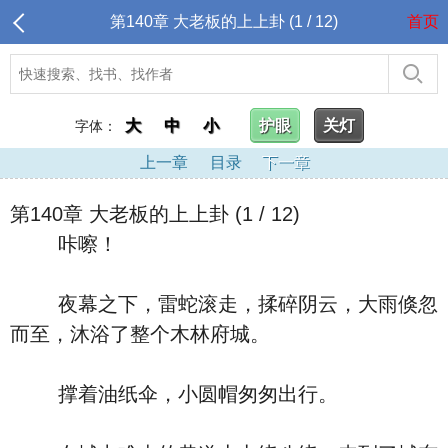
第140章 大老板的上上卦 (1 / 12)
首页
大
中
小
护眼
关灯
字体：
上一章
目录
下一章
第140章 大老板的上上卦 (1 / 12)
咔嚓！
夜幕之下，雷蛇滚走，揉碎阴云，大雨倏忽
而至，沐浴了整个木林府城。
撑着油纸伞，小圆帽匆匆出行。