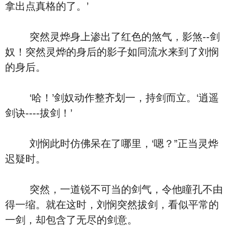
拿出点真格的了。’
突然灵烨身上渗出了红色的煞气，影煞--剑
奴！突然灵烨的身后的影子如同流水来到了刘悯
的身后。
‘哈！’剑奴动作整齐划一，持剑而立。‘逍遥
剑诀----拔剑！’
刘悯此时仿佛呆在了哪里，‘嗯？”正当灵烨
迟疑时。
突然，一道锐不可当的剑气，令他瞳孔不由
得一缩。就在这时，刘悯突然拔剑，看似平常的
一剑，却包含了无尽的剑意。