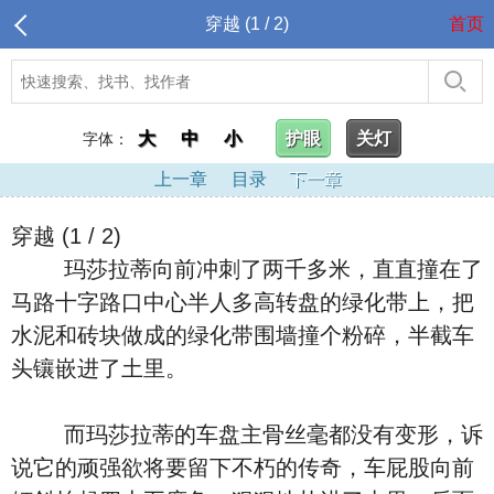
穿越 (1 / 2)
首页
大
中
小
护眼
关灯
字体：
上一章
目录
下一章
穿越 (1 / 2)
玛莎拉蒂向前冲刺了两千多米，直直撞在了
马路十字路口中心半人多高转盘的绿化带上，把
水泥和砖块做成的绿化带围墙撞个粉碎，半截车
头镶嵌进了土里。
而玛莎拉蒂的车盘主骨丝毫都没有变形，诉
说它的顽强欲将要留下不朽的传奇，车屁股向前