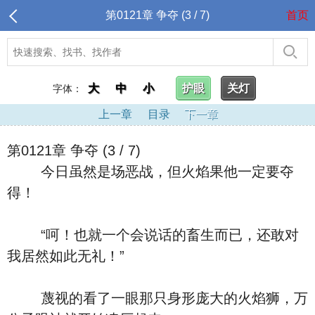
第0121章 争夺 (3 / 7)
首页
大
中
小
护眼
关灯
字体：
上一章
目录
下一章
第0121章 争夺 (3 / 7)
今日虽然是场恶战，但火焰果他一定要夺
得！
“呵！也就一个会说话的畜生而已，还敢对
我居然如此无礼！”
蔑视的看了一眼那只身形庞大的火焰狮，万