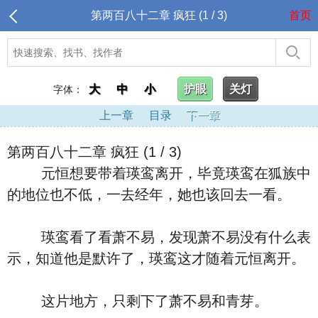
第两百八十二章 疯狂 (1 / 3)
首页
大
中
小
护眼
关灯
字体：
上一章
目录
下一章
第两百八十二章 疯狂 (1 / 3)
元恒想要带着瑛鸾离开，毕竟瑛鸾在狐族中
的地位也不低，一去经年，她也该回去一看。
瑛鸾看了看萧不易，发现萧不易没有什么表
示，知道他是默许了，瑛鸾这才随着元恒离开。
这片地方，只剩下了萧不易和青芽。