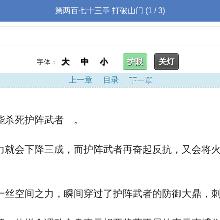
第两百七十三章 打破山门 (1 / 3)
大
中
小
护眼
关灯
字体：
上一章
目录
下一章
杀死护阵武者 。
会下降三成，而护阵武者再奋起反抗，又会将火
丝空间之力，瞬间穿过了护阵武者的防御大鼎，刺