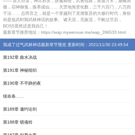
—— 异人符箓，神兵邪灵，妖魔精怪，武者仙真，巫蛊方术，通幽洞
微，召神御鬼，炼养成仙…… 天罡地煞变化数，三千六百门，八万四
千法…… 总而言之，就是一个穿越到了灵潮复苏的大修行时代，身份
却是低武时期武林神话的故事。 诸天流，无敌流，千帆过尽后，
BOSS竟然还是我自己！
最新章节推荐地址：https://wap.mywenxue.me/wap_396533.html
我成了过气武林神话最新章节预览 更新时间：2021/11/30 23:49:54
第192章 曲水决战
第191章 神秘组织
第190章 不平静的夜
续命条……
第189章 邀约论剑
第188章 锁魂铃