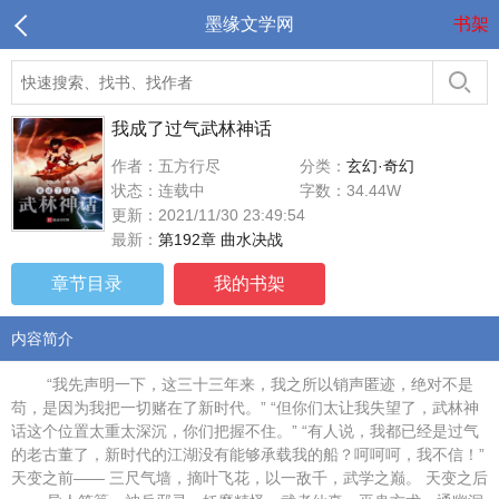
墨缘文学网
书架
我成了过气武林神话
作者：五方行尽
分类：
玄幻·奇幻
状态：连载中
字数：34.44W
更新：2021/11/30 23:49:54
最新：
第192章 曲水决战
章节目录
我的书架
内容简介
“我先声明一下，这三十三年来，我之所以销声匿迹，绝对不是
苟，是因为我把一切赌在了新时代。” “但你们太让我失望了，武林神
话这个位置太重太深沉，你们把握不住。” “有人说，我都已经是过气
的老古董了，新时代的江湖没有能够承载我的船？呵呵呵，我不信！”
天变之前—— 三尺气墙，摘叶飞花，以一敌千，武学之巅。 天变之后