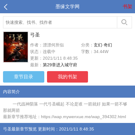
墨缘文学网
书架
弓圣
作者：漂漂何所似
分类：
玄幻·奇幻
状态：连载中
字数：34.44W
更新：2021/1/11 8:48:35
最新：
第29章进入城守府
章节目录
我的书架
内容简介
一代战神陨落 一代弓圣崛起 不论是谁 一箭就好 如果一箭不够
那就两箭
最新章节推荐地址：https://wap.mywenxue.me/wap_394302.html
弓圣最新章节预览 更新时间：2021/1/11 8:48:35