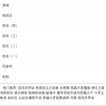
请假
轮回玉
疣谷（四）
疣谷（三）
疣谷（二）
疣谷（一）
司徒毕
起始
热门推荐:
混沌天帝诀
危害灰尘之前奏
永恩阁
我真不是魔族
神王之庭
沌世权宗
道元神皇
弑神的龙骑
破魂兮
魔导学院天使与恶魔之子
斗罗之
枪龙
创往生
云起沧澜风不动
穿越斗罗妄图成神
月曈
混沌天帝诀