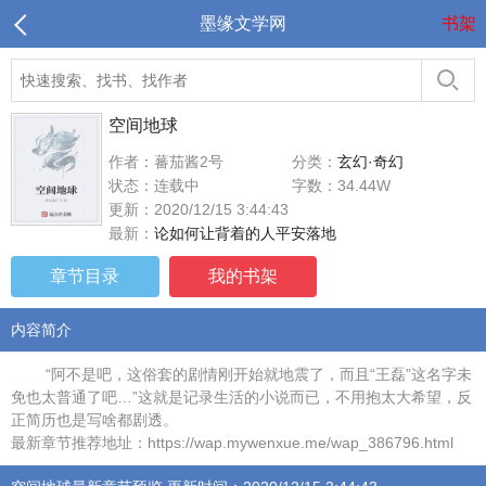
墨缘文学网
书架
空间地球
作者：蕃茄酱2号
分类：
玄幻·奇幻
状态：连载中
字数：34.44W
更新：2020/12/15 3:44:43
最新：
论如何让背着的人平安落地
章节目录
我的书架
内容简介
“阿不是吧，这俗套的剧情刚开始就地震了，而且“王磊”这名字未
免也太普通了吧…”这就是记录生活的小说而已，不用抱太大希望，反
正简历也是写啥都剧透。
最新章节推荐地址：https://wap.mywenxue.me/wap_386796.html