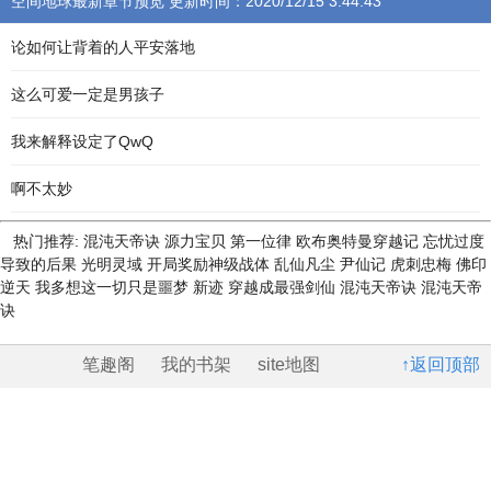
空间地球最新章节预览 更新时间：2020/12/15 3:44:43
论如何让背着的人平安落地
这么可爱一定是男孩子
我来解释设定了QwQ
啊不太妙
热门推荐:
混沌天帝诀
源力宝贝
第一位律
欧布奥特曼穿越记
忘忧过度
导致的后果
光明灵域
开局奖励神级战体
乱仙凡尘
尹仙记
虎刺忠梅
佛印
逆天
我多想这一切只是噩梦
新迹
穿越成最强剑仙
混沌天帝诀
混沌天帝
诀
笔趣阁
我的书架
site地图
↑返回顶部