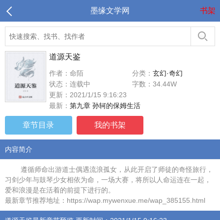
墨缘文学网
书架
道源天鉴
作者：命陌
分类：
玄幻·奇幻
状态：连载中
字数：34.44W
更新：2021/1/15 9:16:23
最新：
第九章 孙轲的保姆生活
章节目录
我的书架
内容简介
遵循师命出游道士偶遇流浪孤女，从此开启了师徒的奇怪旅行，
习剑少年与鼓琴少女相依为命，一场大赛，将所以人命运连在一起，
爱和浪漫是在活着的前提下进行的。
最新章节推荐地址：https://wap.mywenxue.me/wap_385155.html