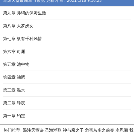
道源天鉴最新章节预览 更新时间：2021/1/15 9:16:23
第九章 孙轲的保姆生活
第八章 大罗妖女
第七章 纵有千种风情
第六章 司渊
第五章 池中物
第四章 沸腾
第三章 温水
第二章 静夜
第一章 约定
热门推荐:
混沌天帝诀
圣海潮歌
神与魔之子
危害灰尘之前奏
永恩阁
我